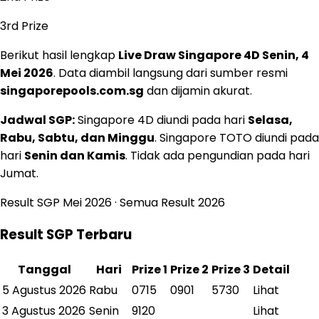
3rd Prize
Berikut hasil lengkap
Live Draw Singapore 4D Senin, 4
Mei 2026
. Data diambil langsung dari sumber resmi
singaporepools.com.sg
dan dijamin akurat.
Jadwal SGP:
Singapore 4D diundi pada hari
Selasa,
Rabu, Sabtu, dan Minggu
. Singapore TOTO diundi pada
hari
Senin dan Kamis
. Tidak ada pengundian pada hari
Jumat.
Result SGP
Mei 2026
·
Semua Result
2026
Result SGP Terbaru
Tanggal
Hari
Prize 1
Prize 2
Prize 3
Detail
5 Agustus 2026
Rabu
0715
0901
5730
Lihat
3 Agustus 2026
Senin
9120
Lihat