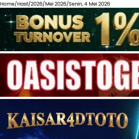
Home
/
Hasil
/
2026
/
Mei 2026
/
Senin, 4 Mei 2026