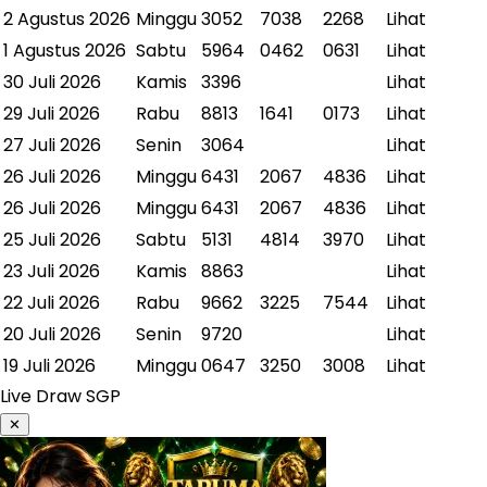
2 Agustus 2026
Minggu
3052
7038
2268
Lihat
1 Agustus 2026
Sabtu
5964
0462
0631
Lihat
30 Juli 2026
Kamis
3396
Lihat
29 Juli 2026
Rabu
8813
1641
0173
Lihat
27 Juli 2026
Senin
3064
Lihat
26 Juli 2026
Minggu
6431
2067
4836
Lihat
26 Juli 2026
Minggu
6431
2067
4836
Lihat
25 Juli 2026
Sabtu
5131
4814
3970
Lihat
23 Juli 2026
Kamis
8863
Lihat
22 Juli 2026
Rabu
9662
3225
7544
Lihat
20 Juli 2026
Senin
9720
Lihat
19 Juli 2026
Minggu
0647
3250
3008
Lihat
Live Draw SGP
✕