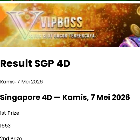
Result SGP 4D
Kamis, 7 Mei 2026
Singapore 4D — Kamis, 7 Mei 2026
1st Prize
1
6
5
3
2nd Prize