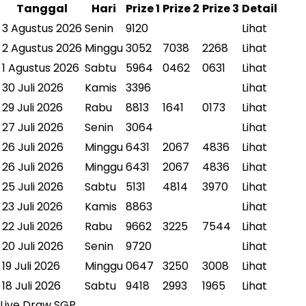
Tanggal
Hari
Prize 1
Prize 2
Prize 3
Detail
3 Agustus 2026
Senin
9120
Lihat
2 Agustus 2026
Minggu
3052
7038
2268
Lihat
1 Agustus 2026
Sabtu
5964
0462
0631
Lihat
30 Juli 2026
Kamis
3396
Lihat
29 Juli 2026
Rabu
8813
1641
0173
Lihat
27 Juli 2026
Senin
3064
Lihat
26 Juli 2026
Minggu
6431
2067
4836
Lihat
26 Juli 2026
Minggu
6431
2067
4836
Lihat
25 Juli 2026
Sabtu
5131
4814
3970
Lihat
23 Juli 2026
Kamis
8863
Lihat
22 Juli 2026
Rabu
9662
3225
7544
Lihat
20 Juli 2026
Senin
9720
Lihat
19 Juli 2026
Minggu
0647
3250
3008
Lihat
18 Juli 2026
Sabtu
9418
2993
1965
Lihat
Live Draw SGP