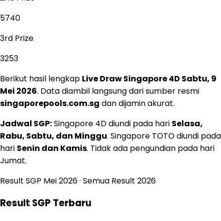
5
7
4
0
3rd Prize
3
2
5
3
Berikut hasil lengkap
Live Draw Singapore 4D Sabtu, 9
Mei 2026
. Data diambil langsung dari sumber resmi
singaporepools.com.sg
dan dijamin akurat.
Jadwal SGP:
Singapore 4D diundi pada hari
Selasa,
Rabu, Sabtu, dan Minggu
. Singapore TOTO diundi pada
hari
Senin dan Kamis
. Tidak ada pengundian pada hari
Jumat.
Result SGP
Mei 2026
·
Semua Result
2026
Result SGP Terbaru