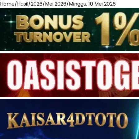
Home
/
Hasil
/
2026
/
Mei 2026
/
Minggu, 10 Mei 2026