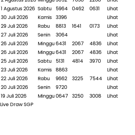
1 Agustus 2026
Sabtu
5964
0462
0631
Lihat
30 Juli 2026
Kamis
3396
Lihat
29 Juli 2026
Rabu
8813
1641
0173
Lihat
27 Juli 2026
Senin
3064
Lihat
26 Juli 2026
Minggu
6431
2067
4836
Lihat
26 Juli 2026
Minggu
6431
2067
4836
Lihat
25 Juli 2026
Sabtu
5131
4814
3970
Lihat
23 Juli 2026
Kamis
8863
Lihat
22 Juli 2026
Rabu
9662
3225
7544
Lihat
20 Juli 2026
Senin
9720
Lihat
19 Juli 2026
Minggu
0647
3250
3008
Lihat
Live Draw SGP
✕